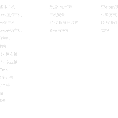
ux虚拟主机
数据中心资料
查看知识
dows虚拟主机
主机安全
付款方式
ux分销主机
24x7 服务器监控
联系我们
dows分销主机
备份与恢复
举报
拟主机
建站
 - 标准版
 - 专业版
 Email
L数字证书
安全锁
um
套餐