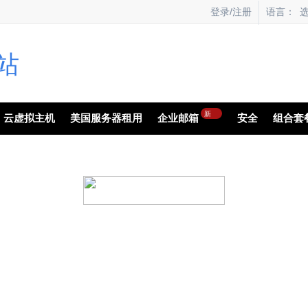
语言：
登录/注册
新
云虚拟主机
美国服务器租用
企业邮箱
安全
组合套
为您的网站云备份
都会面临网站崩溃，数据丢失的风险。Xcitium
让您即刻还原网站数据。