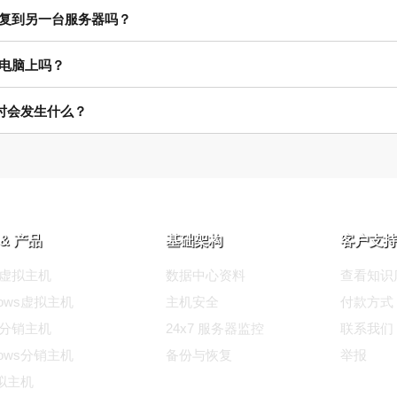
复到另一台服务器吗？
电脑上吗？
期时会发生什么？
& 产品
基础架构
客户支持
ux虚拟主机
数据中心资料
查看知识
dows虚拟主机
主机安全
付款方式
ux分销主机
24x7 服务器监控
联系我们
dows分销主机
备份与恢复
举报
拟主机