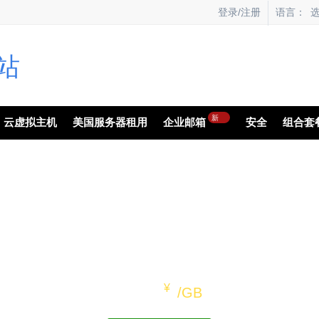
语言：
登录/注册
新
云虚拟主机
美国服务器租用
企业邮箱
安全
组合套
网络备份
确保您的数据在云端安全
永不丢失任何数据
一键设置
简化定价
¥
价格从
/GB