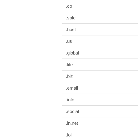
.co
.sale
.host
.us
.global
.life
.biz
.email
.info
.social
.in.net
.lol