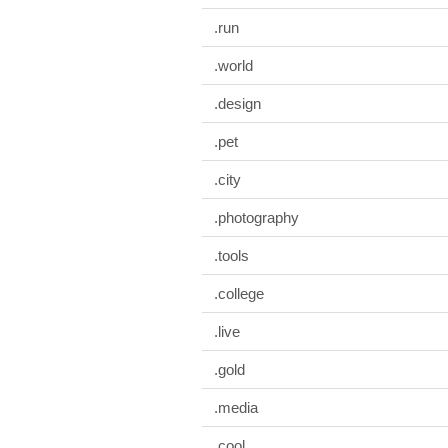
.run
.world
.design
.pet
.city
.photography
.tools
.college
.live
.gold
.media
.cool