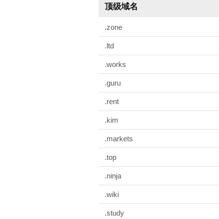
顶级域名
.zone
.ltd
.works
.guru
.rent
.kim
.markets
.top
.ninja
.wiki
.study