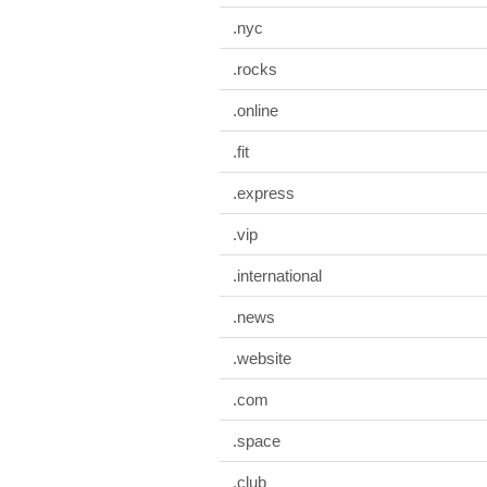
.nyc
.rocks
.online
.fit
.express
.vip
.international
.news
.website
.com
.space
.club