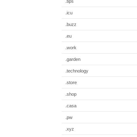
.tips
.icu
.buzz
.eu
.work
.garden
.technology
.store
.shop
.casa
.pw
.xyz