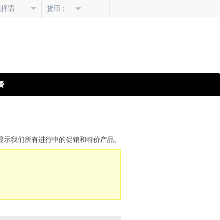
选择语
货币：
言
餐
组合。该页向您显示我们所有进行中的促销和特价产品。