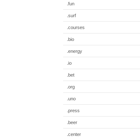
.fun
.surf
.courses
.bio
.energy
.io
.bet
.org
.uno
.press
.beer
.center