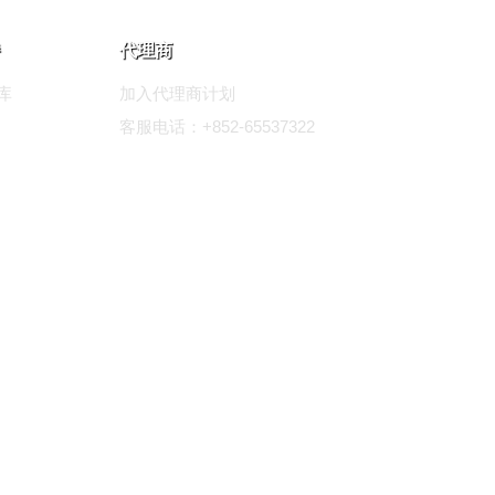
代理商
库
加入代理商计划
客服电话：+852-65537322