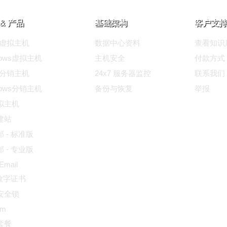
& 产品
基础架构
客户支持
ux虚拟主机
数据中心资料
查看知识
dows虚拟主机
主机安全
付款方式
ux分销主机
24x7 服务器监控
联系我们
dows分销主机
备份与恢复
举报
拟主机
建站
 - 标准版
 - 专业版
 Email
L数字证书
安全锁
um
套餐